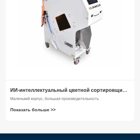
 ИИ
ИИ-интеллектуальный цветной сортировщик для полу-ленточных конвейеров
Маленький корпус, большая производительность
Показать больше >>