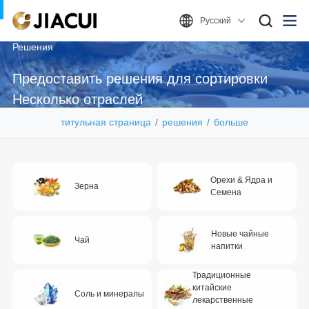
Русский
Решения
Предоставить решения для сортировки
Несколько отраслей
титульная страница
решения
больше
Орехи & Ядра и
Зерна
Семена
Новые чайные
Чай
напитки
Традиционные
китайские
Соль и минералы
лекарственные