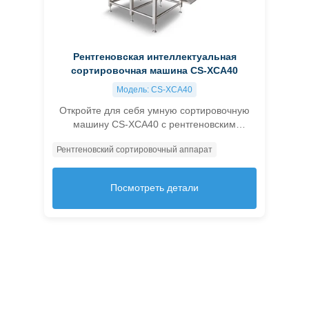
Рентгеновская интеллектуальная
сортировочная машина CS-XCA40
Модель: CS-XCA40
Откройте для себя умную сортировочную
машину CS-XCA40 с рентгеновским
излучением для точного, многоуровневого
Рентгеновский сортировочный аппарат
обнаружения, чтобы улучшить качество
продукта и снизить затраты.
Посмотреть детали