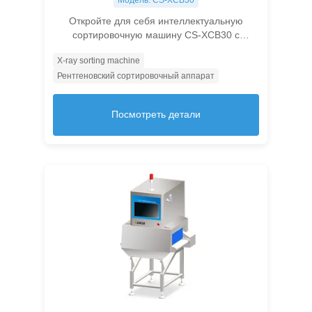
Откройте для себя интеллектуальную
сортировочную машину CS-XCB30 с
рентгеновским излучением для точного
X-ray sorting machine
многомерного обнаружения, повышения
Рентгеновский сортировочный аппарат
качества продукции и снижения затрат.
Посмотреть детали