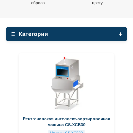
сброса
цвету
Категории
Все материалы
Сортировщик цветов зёрен
Ореховый цветной сортировщик
Сортировщик цвета бобов
Минералы Цвет Сортировщик
Пластиковый цветной сортировщик
сортёр цвета кофейных зёрен
Рентгеновская интеллект-сортировочная
машина CS-XCB30
Рентгеновский сортировочный аппарат
Модель: CS-XCB30