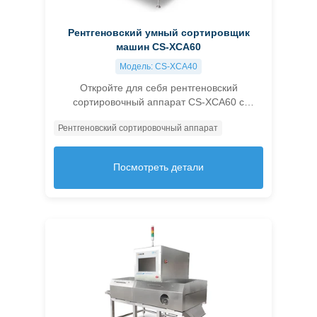
Рентгеновский умный сортировщик
машин CS-XCA60
Модель: CS-XCA40
Откройте для себя рентгеновский
сортировочный аппарат CS-XCA60 с
inteligentным управлением для точного,
Рентгеновский сортировочный аппарат
многомерного обнаружения, улучшения
качества продукции и снижения затрат.
Посмотреть детали