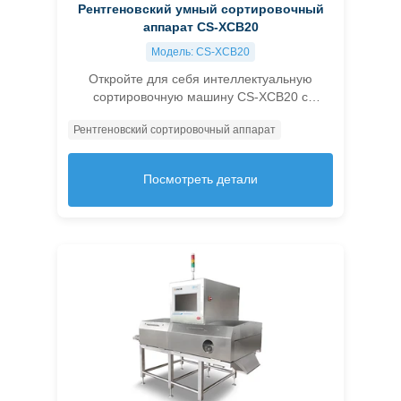
Рентгеновский умный сортировочный
аппарат CS-XCB20
Модель: CS-XCB20
Откройте для себя интеллектуальную
сортировочную машину CS-XCB20 с
рентгеновским излучением для точной,
Рентгеновский сортировочный аппарат
многоуровневой детекции для повышения
качества продукции и снижения затрат.
Посмотреть детали