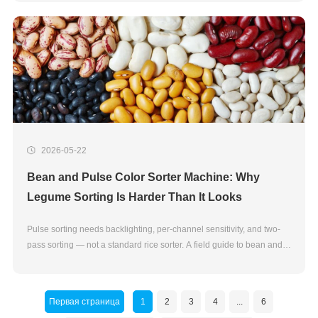
2026-05-22
Bean and Pulse Color Sorter Machine: Why
Legume Sorting Is Harder Than It Looks
Pulse sorting needs backlighting, per-channel sensitivity, and two-
pass sorting — not a standard rice sorter. A field guide to bean and
pulse color sorter machines.
Первая страница
1
2
3
4
...
6