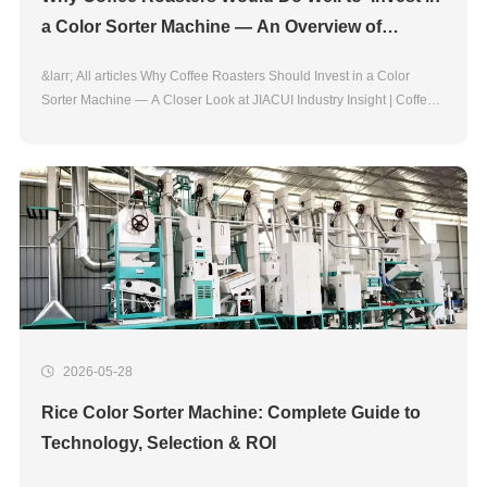
a Color Sorter Machine — An Overview of
JIACUI's Features and Benefits
&larr; All articles Why Coffee Roasters Should Invest in a Color
Sorter Machine — A Closer Look at JIACUI Industry Insight | Coffee
Processing Technology Coffee Color Sorting Technology For most
roasters, the second half of
2026-05-28
Rice Color Sorter Machine: Complete Guide to
Technology, Selection & ROI