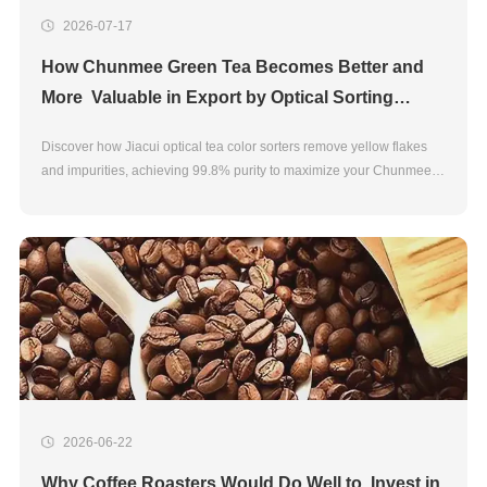
2026-07-17
How Chunmee Green Tea Becomes Better and
More Valuable in Export by Optical Sorting
Chunmee Green Tea Quality Control
Discover how Jiacui optical tea color sorters remove yellow flakes
and impurities, achieving 99.8% purity to maximize your Chunmee
green tea export value.
2026-06-22
Why Coffee Roasters Would Do Well to Invest in