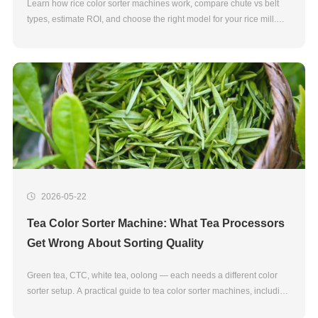
Learn how rice color sorter machines work, compare chute vs belt
types, estimate ROI, and choose the right model for your rice mill.
Expert guide by JIACUI, 20+ years manufacturer.
2026-05-22
Tea Color Sorter Machine: What Tea Processors
Get Wrong About Sorting Quality
Green tea, CTC, white tea, oolong — each needs a different color
sorter setup. A practical guide to tea color sorter machines, including
NIR sorting for fraud detection.