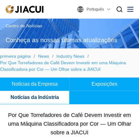
Português
Centro de Notícias
Conheça as nossas últimas atualizações
primeira página
News
Industry News
Por Que Torrefadores de Café Devem Investir em uma Máquina
Classificadora por Cor — Um Olhar sobre a JIACUI
Notícias da Empresa
Exposições
Notícias da Indústria
Por Que Torrefadores de Café Devem Investir em
uma Máquina Classificadora por Cor — Um Olhar
sobre a JIACUI