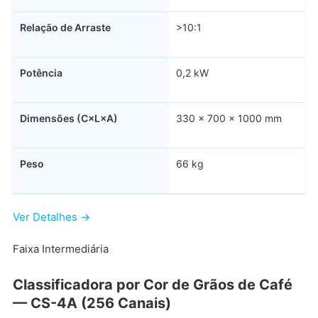
Relação de Arraste
>10:1
Potência
0,2 kW
Dimensões (C×L×A)
330 × 700 × 1000 mm
Peso
66 kg
Ver Detalhes →
Faixa Intermediária
Classificadora por Cor de Grãos de Café
— CS-4A (256 Canais)