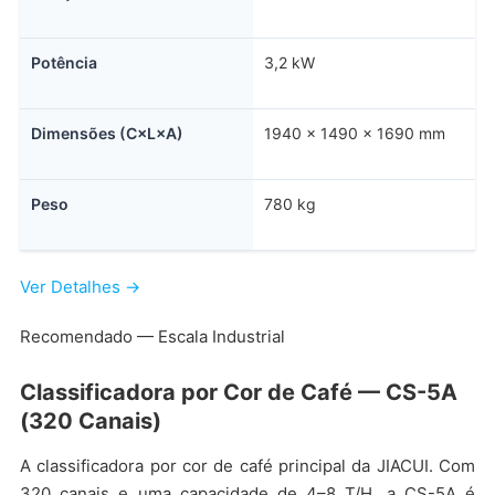
Potência
3,2 kW
Dimensões (C×L×A)
1940 × 1490 × 1690 mm
Peso
780 kg
Ver Detalhes →
Recomendado — Escala Industrial
Classificadora por Cor de Café — CS-5A
(320 Canais)
A classificadora por cor de café principal da JIACUI. Com
320 canais e uma capacidade de 4–8 T/H, a CS-5A é