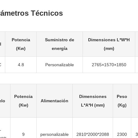
rámetros Técnicos
Potencia
Suministro de
Dimensiones L*W*H
l
(Kw)
energía
(mm)
C
4.8
Personalizable
2765×1570×1850
Potencia
Dimensiones
Peso
lo
Alimentación
(Kw)
L*A*H (mm)
(Kg)
-
9
personalizable
2810*2000*2088
2300