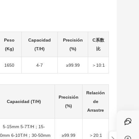
Peso
Capacidad
Precisión
C系数
(Kg)
(T/H)
(%)
比
1650
4-7
≥99.99
＞10:1
Relación
Precisión
Capacidad (T/H)
de
(%)
Arrastre
5-15mm 5-7T/H；15-
30mm 6-10T/H；30-50mm
≥99.99
＞20:1