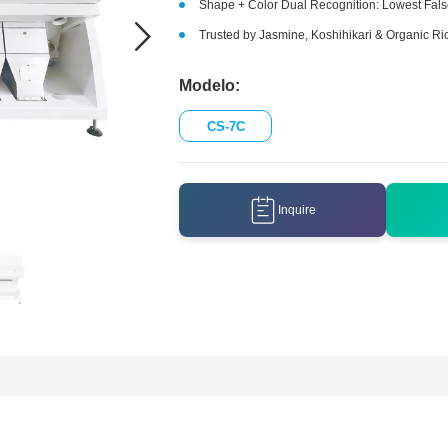
Shape + Color Dual Recognition: Lowest Fals
Trusted by Jasmine, Koshihikari & Organic R
Modelo:
CS-7C
Inquire