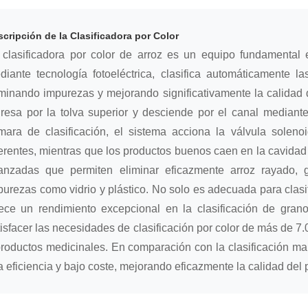
cripción de la Clasificadora por Color
 clasificadora por color de arroz es un equipo fundamental 
diante tecnología fotoeléctrica, clasifica automáticamente l
iminando impurezas y mejorando significativamente la calidad d
gresa por la tolva superior y desciende por el canal mediant
mara de clasificación, el sistema acciona la válvula soleno
ferentes, mientras que los productos buenos caen en la cavida
anzadas que permiten eliminar eficazmente arroz rayado,
purezas como vidrio y plástico. No solo es adecuada para clasifi
rece un rendimiento excepcional en la clasificación de gra
tisfacer las necesidades de clasificación por color de más de 7
productos medicinales. En comparación con la clasificación ma
ta eficiencia y bajo coste, mejorando eficazmente la calidad del