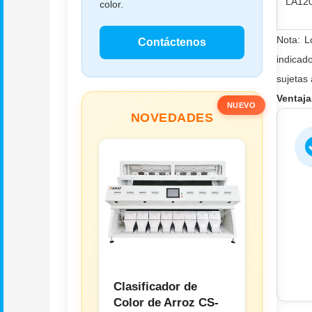
LA12
color.
Nota: L
Contáctenos
indicad
sujetas 
Ventaja
NUEVO
NOVEDADES
Clasificador de
Color de Arroz CS-