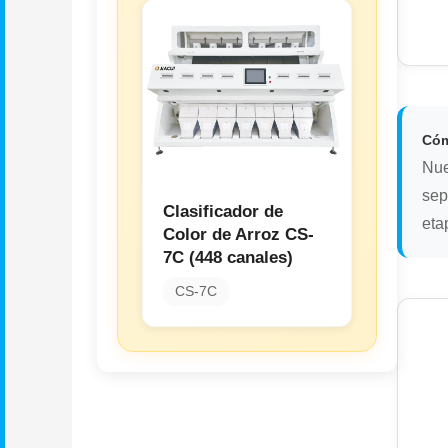
Cóm
Nue
sep
Clasificador de
eta
Color de Arroz CS-
7C (448 canales)
CS-7C