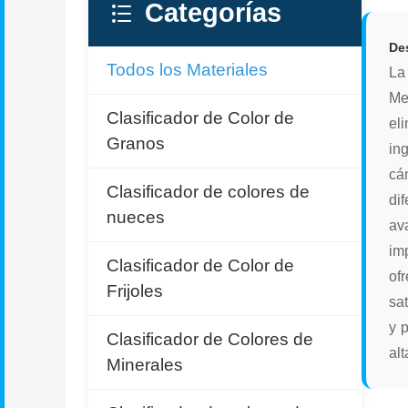
Categorías
Des
Todos los Materiales
La
Me
Clasificador de Color de
el
Granos
in
cá
Clasificador de colores de
di
nueces
av
im
Clasificador de Color de
of
Frijoles
sa
y 
Clasificador de Colores de
al
Minerales