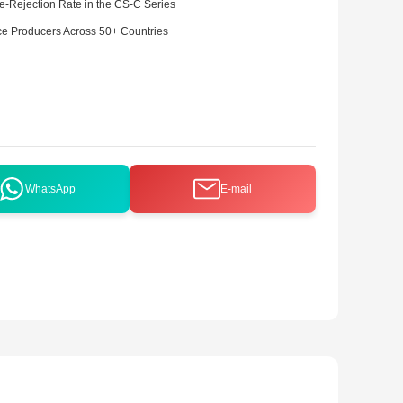
e-Rejection Rate in the CS-C Series
ice Producers Across 50+ Countries
WhatsApp
E-mail