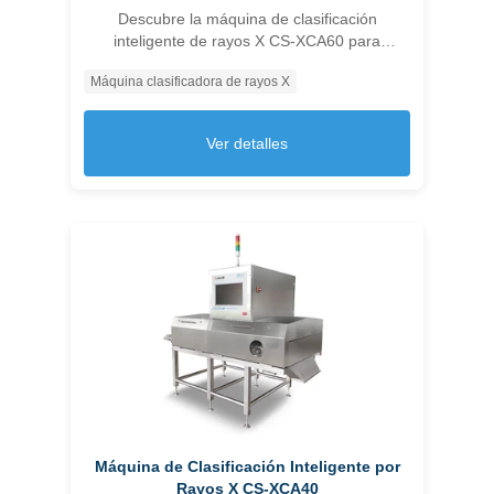
Descubre la máquina de clasificación
inteligente de rayos X CS-XCA60 para
detección multidimensional precisa y mejora
Máquina clasificadora de rayos X
de la calidad del producto y reducción de
costos.
Ver detalles
Máquina de Clasificación Inteligente por
Rayos X CS-XCA40