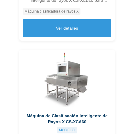
inteligente de rayos X CS-XCB20 para
detección multidimensional precisa y mejora
Máquina clasificadora de rayos X
de la calidad del producto y reducción de
costos.
Ver detalles
Máquina de Clasificación Inteligente de
Rayos X CS-XCA60
MODELO: