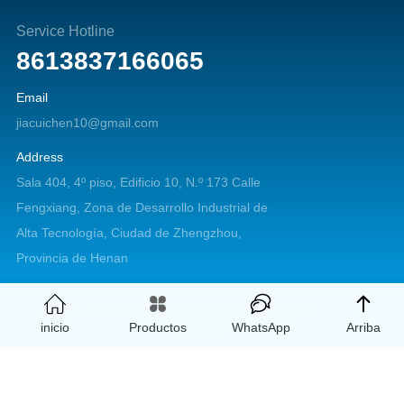
Service Hotline
8613837166065
Email
jiacuichen10@gmail.com
Address
Sala 404, 4º piso, Edificio 10, N.º 173 Calle
Fengxiang, Zona de Desarrollo Industrial de
Alta Tecnología, Ciudad de Zhengzhou,
Provincia de Henan
Copyright © 2026 Zhengzhou Jiacui Machinery Equipment Co., Ltd. All
inicio
Productos
WhatsApp
Arriba
rights reserved.