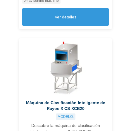
X-ray sorting machine
mejora la calidad del producto y reduce los
costos.
Ver detalles
Máquina de Clasificación Inteligente de
Rayos X CS-XCB20
MODELO:
Descubre la máquina de clasificación