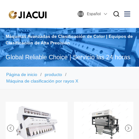
Español
Máquinas Avanzadas de Clasificación de Color | Equipos de
Clasificación de Alta Precisión
Global Reliable Choice | Servicio las 24 horas
Página de inicio
producto
Máquina de clasificación por rayos X